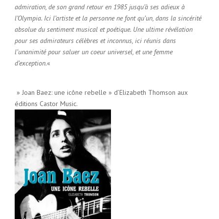
admiration, de son grand retour en 1985 jusqu’à ses adieux à
l’Olympia. Ici l’artiste et la personne ne font qu’un, dans la sincérité
absolue du sentiment musical et poétique. Une ultime révélation
pour ses admirateurs célèbres et inconnus, ici réunis dans
l’unanimité pour saluer un coeur universel, et une femme
d’exception.
«
» Joan Baez: une icône rebelle » d’Elizabeth Thomson aux
éditions Castor Music.