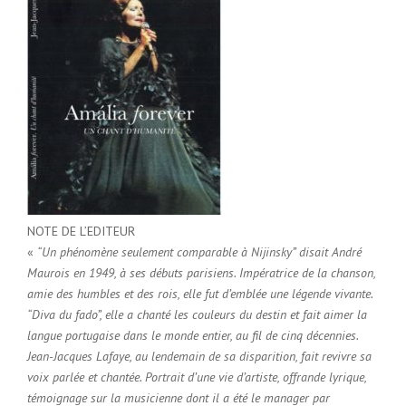
NOTE DE L’EDITEUR
«
“Un phénomène seulement comparable à Nijinsky” disait André
Maurois en 1949, à ses débuts parisiens. Impératrice de la chanson,
amie des humbles et des rois, elle fut d’emblée une légende vivante.
“Diva du fado”, elle a chanté les couleurs du destin et fait aimer la
langue portugaise dans le monde entier, au fil de cinq décennies.
Jean-Jacques Lafaye, au lendemain de sa disparition, fait revivre sa
voix parlée et chantée. Portrait d’une vie d’artiste, offrande lyrique,
témoignage sur la musicienne dont il a été le manager par