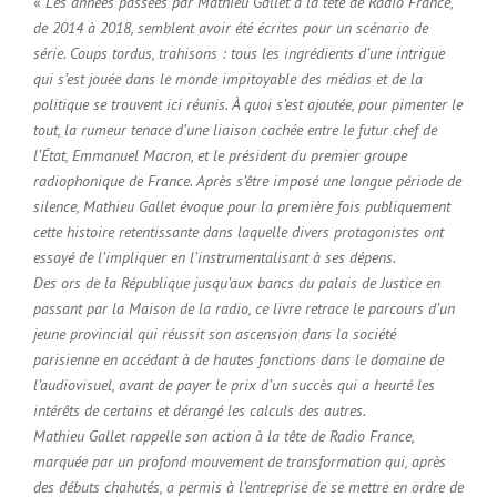
«
Les années passées par Mathieu Gallet à la tête de Radio France,
de 2014 à 2018, semblent avoir été écrites pour un scénario de
série. Coups tordus, trahisons : tous les ingrédients d’une intrigue
qui s’est jouée dans le monde impitoyable des médias et de la
politique se trouvent ici réunis. À quoi s’est ajoutée, pour pimenter le
tout, la rumeur tenace d’une liaison cachée entre le futur chef de
l’État, Emmanuel Macron, et le président du premier groupe
radiophonique de France. Après s’être imposé une longue période de
silence, Mathieu Gallet évoque pour la première fois publiquement
cette histoire retentissante dans laquelle divers protagonistes ont
essayé de l’impliquer en l’instrumentalisant à ses dépens.
Des ors de la République jusqu’aux bancs du palais de Justice en
passant par la Maison de la radio, ce livre retrace le parcours d’un
jeune provincial qui réussit son ascension dans la société
parisienne en accédant à de hautes fonctions dans le domaine de
l’audiovisuel, avant de payer le prix d’un succès qui a heurté les
intérêts de certains et dérangé les calculs des autres.
Mathieu Gallet rappelle son action à la tête de Radio France,
marquée par un profond mouvement de transformation qui, après
des débuts chahutés, a permis à l’entreprise de se mettre en ordre de