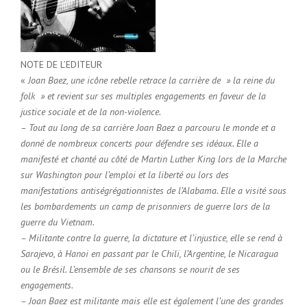
NOTE DE L’EDITEUR
«
Joan Baez, une icône rebelle
retrace la carrière de » la reine du
folk » et revient sur ses multiples engagements en faveur de la
justice sociale et de la non-violence.
– Tout au long de sa carrière Joan Baez a
parcouru le monde
et a
donné de nombreux concerts pour défendre ses idéaux. Elle a
manifesté et chanté au côté de
Martin Luther King
lors de la Marche
sur Washington pour l’emploi et la liberté ou lors
des
manifestations antiségrégationnistes de l’Alabama
. Elle a visité sous
les bombardements un camp de prisonniers de guerre lors de
la
guerre du Vietnam
.
– Militante contre la guerre, la dictature et l’injustice, elle se rend à
Sarajevo, à Hanoi en passant par le Chili, l’Argentine, le Nicaragua
ou le Brésil.
L’ensemble de ses chansons se nourit de ses
engagements.
– Joan Baez est militante mais
elle est également l’une des grandes